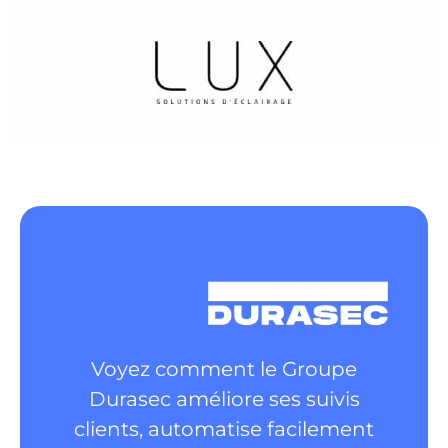
Voyez comment le Groupe
Durasec améliore ses suivis
clients, automatise facilement